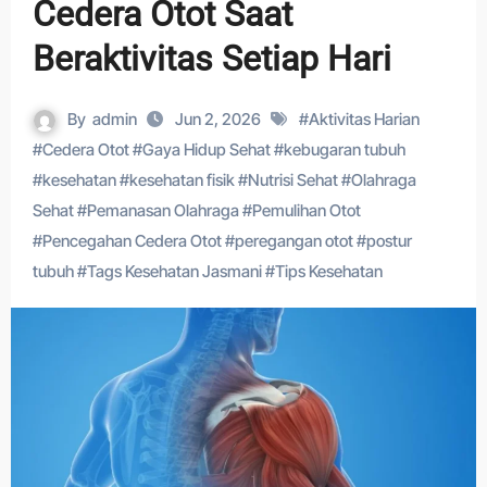
Cedera Otot Saat
Beraktivitas Setiap Hari
By
admin
Jun 2, 2026
#
Aktivitas Harian
#
Cedera Otot
#
Gaya Hidup Sehat
#
kebugaran tubuh
#
kesehatan
#
kesehatan fisik
#
Nutrisi Sehat
#
Olahraga
Sehat
#
Pemanasan Olahraga
#
Pemulihan Otot
#
Pencegahan Cedera Otot
#
peregangan otot
#
postur
tubuh
#
Tags Kesehatan Jasmani
#
Tips Kesehatan