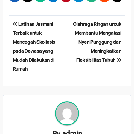
Navigasi
Latihan Jasmani
Olahraga Ringan untuk
pos
Terbaik untuk
Membantu Mengatasi
Mencegah Skoliosis
Nyeri Punggung dan
pada Dewasa yang
Meningkatkan
Mudah Dilakukan di
Fleksibilitas Tubuh
Rumah
By
admin