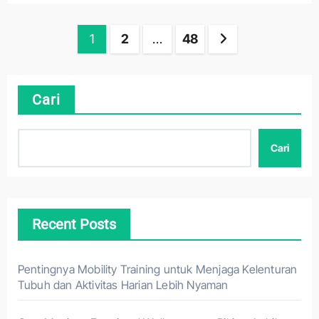
Paginasi
1
2
…
48
pos
Cari
Cari
Recent Posts
Pentingnya Mobility Training untuk Menjaga Kelenturan
Tubuh dan Aktivitas Harian Lebih Nyaman