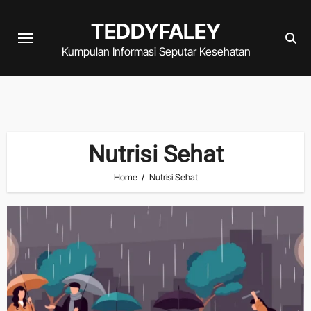
Skip
TEDDYFALEY
to
content
Kumpulan Informasi Seputar Kesehatan
Nutrisi Sehat
Home
Nutrisi Sehat