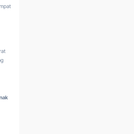
empat
rat
ng
anak