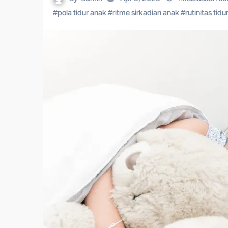
#
pola tidur anak
#
ritme sirkadian anak
#
rutinitas tidu