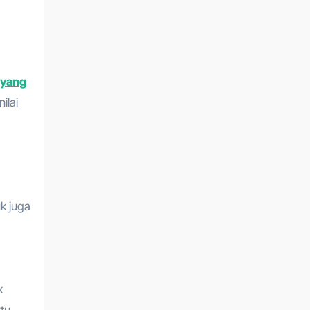
k yang
ilai
k juga
k