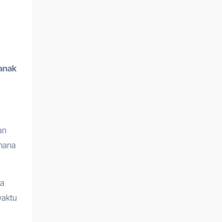
 anak
an
rhana
ka
waktu