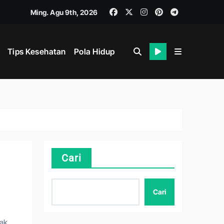
Ming. Agu 9th, 2026
Tips Kesehatan
Pola Hidup
Cari
hat
Cari
nak