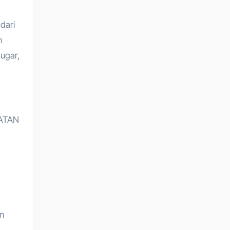
dari
h
ugar,
HATAN
n