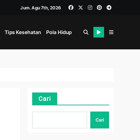
Jum. Agu 7th, 2026
Tips Kesehatan
Pola Hidup
i
ahan
Cari
ik dan Mental
Cari