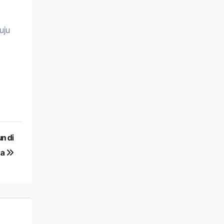
uju
n di
da