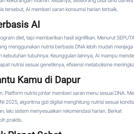
n kekurangan vitamin. Misalnya, seseorang bisa tahu bahwa
sis tersebut, AI memberi saran konsumsi harian terbaik.
erbasis AI
ogram diet, tapi memberikan hasil signifikan. Menurut SEPUT
g menggunakan nutrisi berbasis DNA lebih mudah menjaga 
 akan kebutuhan tubuhnya. Keunggulan lainnya, AI mampu mende
at nutrisi sesuai genetiknya, efisiensi metabolisme meningka
ntu Kamu di Dapur
ian. Platform nutrisi pintar memberi saran menu sesuai DNA. M
5, algoritma gizi digital menghitung nutrisi sesuai kondis
, lalu sistem menyesuaikan rekomendasi harian. Berkat
h praktis.