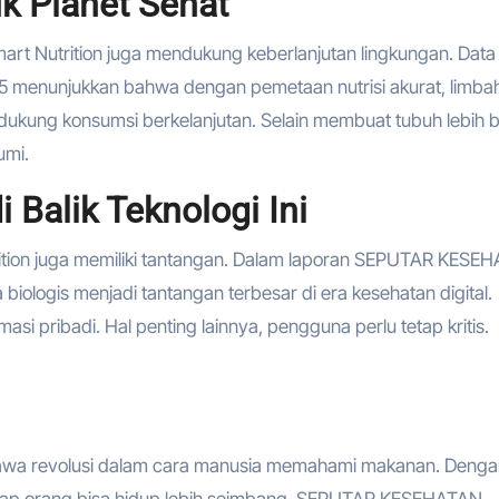
k Planet Sehat
rt Nutrition juga mendukung keberlanjutan lingkungan. Data 
enunjukkan bahwa dengan pemetaan nutrisi akurat, limba
dukung konsumsi berkelanjutan. Selain membuat tubuh lebih b
umi.
i Balik Teknologi Ini
rition juga memiliki tantangan. Dalam laporan SEPUTAR KESE
ologis menjadi tantangan terbesar di era kesehatan digital.
i pribadi. Hal penting lainnya, pengguna perlu tetap kritis.
.
bawa revolusi dalam cara manusia memahami makanan. Denga
etiap orang bisa hidup lebih seimbang. SEPUTAR KESEHATAN