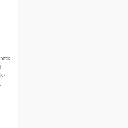
netik
I
isa
.