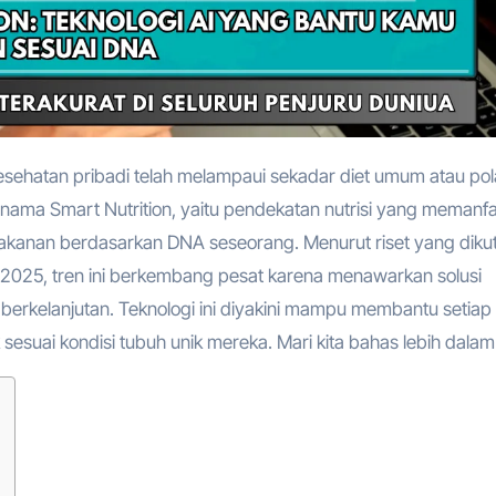
bernama Smart Nutrition, yaitu pendekatan nutrisi yang memanf
akanan berdasarkan DNA seseorang. Menurut riset yang dikut
25, tren ini berkembang pesat karena menawarkan solusi
an berkelanjutan. Teknologi ini diyakini mampu membantu setiap
sesuai kondisi tubuh unik mereka. Mari kita bahas lebih dalam