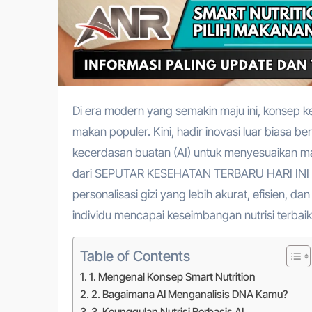
Di era modern yang semakin maju ini, konsep kesehatan pribadi telah melampaui sekadar diet umum atau pola
makan populer. Kini, hadir inovasi luar biasa 
kecerdasan buatan (AI) untuk menyesuaikan m
dari SEPUTAR KESEHATAN TERBARU HARI INI 20
personalisasi gizi yang lebih akurat, efisien, d
individu mencapai keseimbangan nutrisi terbaik 
Table of Contents
1. Mengenal Konsep Smart Nutrition
2. Bagaimana AI Menganalisis DNA Kamu?
3. Keunggulan Nutrisi Berbasis AI