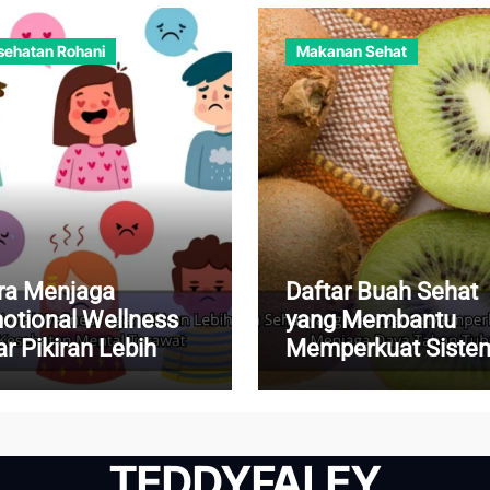
sehatan Rohani
Makanan Sehat
ra Menjaga
Daftar Buah Sehat
otional Wellness
yang Membantu
r Pikiran Lebih
Memperkuat Siste
nang dan
Imun dan Menjaga
sehatan Mental
Daya Tahan Tubuh
rawat
TEDDYFALEY