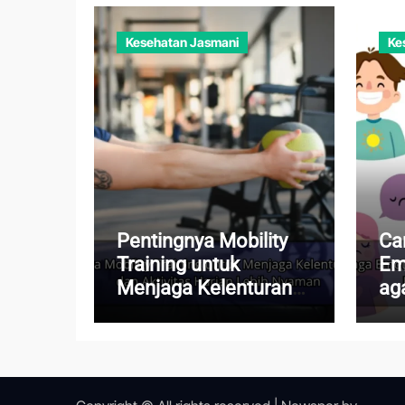
Kesehatan Jasmani
Ke
Pentingnya Mobility
Ca
Training untuk
Em
Menjaga Kelenturan
aga
Tubuh dan Aktivitas
Te
Harian Lebih Nyaman
Ke
Te