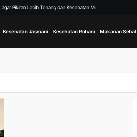
 agar Pikiran Lebih Tenang dan Kesehatan Mental Terawat
tu Memperkuat Sistem Imun dan Menjaga Daya Tahan Tubuh
Kesehatan Jasmani
Kesehatan Rohani
Makanan Sehat
k Menjaga Produktivitas di Tengah Aktivitas Padat
adang dengan Rutinitas Malam yang Mendukung Tubuh Lebih Se
 untuk Menjaga Kesehatan Jantung dan Kebugaran Tubuh
hana untuk Menenangkan Pikiran dan Mengurangi Stres Harian
ng Membantu Menjaga Kesehatan Tubuh Setiap Hari
h dengan Kebiasaan Sederhana yang Bisa Dilakukan Setiap Har
 untuk Menjaga Energi Stabil dari Pagi hingga Malam
uk Menjaga Kelenturan Tubuh dan Aktivitas Harian Lebih Nyaman