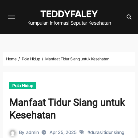
Skip
TEDDYFALEY
to
content
Kumpulan Informasi Seputar Kesehatan
Home
Pola Hidup
Manfaat Tidur Siang untuk Kesehatan
Pola Hidup
Manfaat Tidur Siang untuk
Kesehatan
By
admin
Apr 25, 2025
#
durasi tidur siang