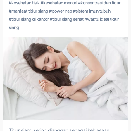
#
kesehatan fisik
#
kesehatan mental
#
konsentrasi dan tidur
#
manfaat tidur siang
#
power nap
#
sistem imun tubuh
#
tidur siang di kantor
#
tidur siang sehat
#
waktu ideal tidur
siang
Tidur siang sering dianggap sebagai kebiasaan