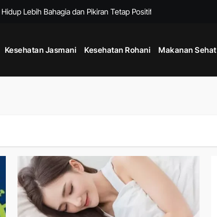
 Hidup Lebih Bahagia dan Pikiran Tetap Positif Setiap Hari
at Badan Lebih Ideal Tanpa Diet yang Terlalu Ketat
Kesehatan Jasmani
Kesehatan Rohani
Makanan Sehat
Era Gadget Modern agar Penglihatan Tetap Nyaman Setiap Hari
de Mindful Living Modern, Cara Praktis Menjaga Kesehatan Fis
npa Alat untuk Meningkatkan Kebugaran dari Rumah
Tengah Kesibukan tanpa Mengorbankan Produktivitas
ga Pencernaan Tetap Sehat dan Nyaman Setiap Hari
melalui Kebiasaan Sehat yang Mudah Dilakukan Setiap Hari
Menjaga Jantung Tetap Sehat di Era Aktivitas Serba Digital
 Tubuh Lebih Kuat, Rahasia Meningkatkan Kebugaran dan Daya T