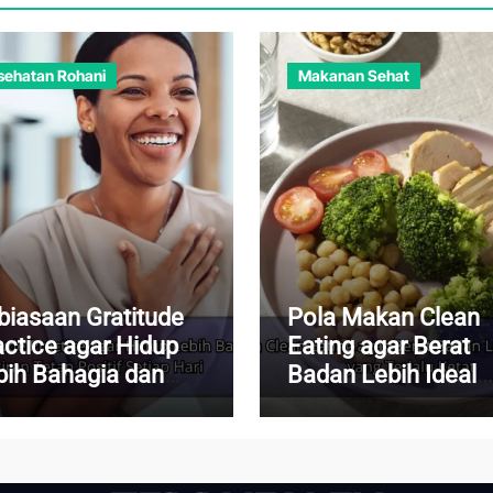
sehatan Rohani
Makanan Sehat
biasaan Gratitude
Pola Makan Clean
actice agar Hidup
Eating agar Berat
bih Bahagia dan
Badan Lebih Ideal
iran Tetap Positif
Tanpa Diet yang
iap Hari
Terlalu Ketat