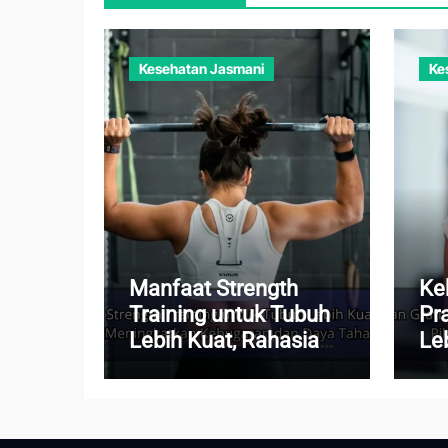
Kesehatan Jasmani
Ke
Manfaat Strength
Ke
Training untuk Tubuh
Pr
Lebih Kuat, Rahasia
Le
Meningkatkan
Pik
Kebugaran dan Daya
Set
Tahan