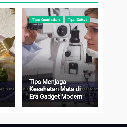
Tips Kesehatan
Tips Sehat
Tips Menjaga
Kesehatan Mata di
Era Gadget Modern
agar Penglihatan
Tetap Nyaman Setiap
Hari