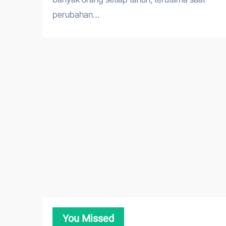
perubahan…
You Missed