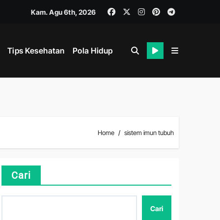
Kam. Agu 6th, 2026
Tips Kesehatan
Pola Hidup
ik dan Mental
Home
sistem imun tubuh
Cari
ahan
Cari