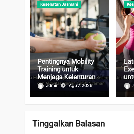
Kesehatan Jasmani
Kes
Pentingnya Mobility
Lat
Training untuk
Exe
Menjaga Kelenturan
unt
Tubuh dan Aktivitas
Kes
admin
Agu 7, 2026
Harian Lebih Nyaman
dan
Tinggalkan Balasan