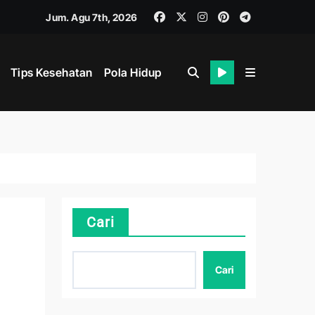
Jum. Agu 7th, 2026
Tips Kesehatan
Pola Hidup
hat
i
Cari
Cari