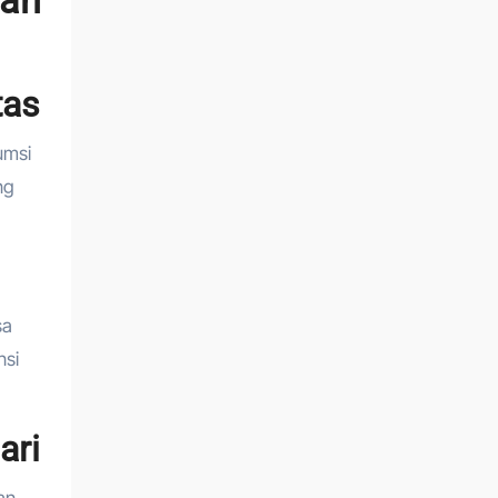
tas
umsi
ng
sa
nsi
ari
an.