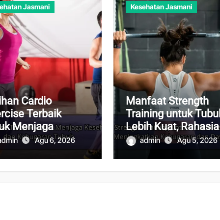
ehatan Jasmani
Kesehatan Jasmani
ihan Cardio
Manfaat Strength
rcise Terbaik
Training untuk Tubu
uk Menjaga
Lebih Kuat, Rahasia
ehatan Jantung
Meningkatkan
admin
Agu 6, 2026
admin
Agu 5, 2026
 Kebugaran Tubuh
Kebugaran dan Day
Tahan