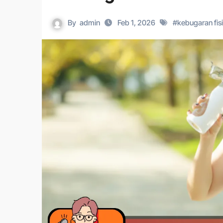
By
admin
Feb 1, 2026
#
kebugaran fis