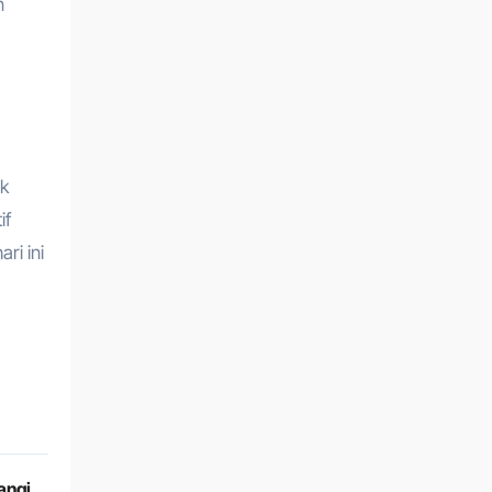
n
ik
if
ri ini
angi