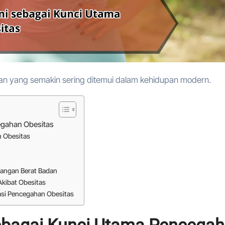
atan yang semakin sering ditemui dalam kehidupan modern.
egahan Obesitas
 Obesitas
angan Berat Badan
Akibat Obesitas
asi Pencegahan Obesitas
ebagai Kunci Utama Pencega