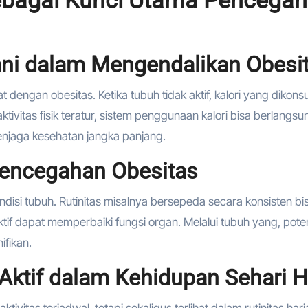
ni dalam Mengendalikan Obesi
t dengan obesitas. Ketika tubuh tidak aktif, kalori yang dikons
ivitas fisik teratur, sistem penggunaan kalori bisa berlangsu
menjaga kesehatan jangka panjang.
Pencegahan Obesitas
disi tubuh. Rutinitas misalnya bersepeda secara konsisten bi
ktif dapat memperbaiki fungsi organ. Melalui tubuh yang, pote
ifikan.
ktif dalam Kehidupan Sehari H
ivitas terjadwal, tetapi sekaligus terlihat dalam rutinitas hari