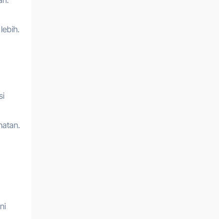
lebih.
si
hatan.
ni