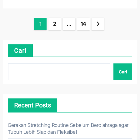
Paginasi
1
2
…
14
pos
Cari
Cari
Recent Posts
Gerakan Stretching Routine Sebelum Berolahraga agar
Tubuh Lebih Siap dan Fleksibel