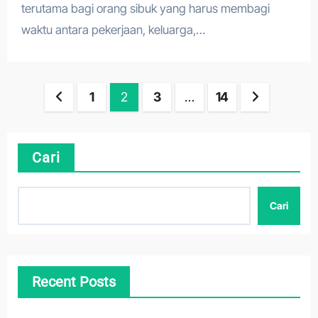
terutama bagi orang sibuk yang harus membagi
waktu antara pekerjaan, keluarga,…
Paginasi
1
2
3
…
14
pos
Cari
Cari
Recent Posts