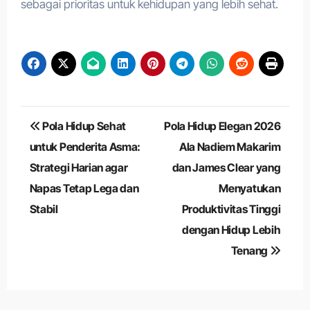
sebagai prioritas untuk kehidupan yang lebih sehat.
Navigasi
Pola Hidup Sehat
Pola Hidup Elegan 2026
pos
untuk Penderita Asma:
Ala Nadiem Makarim
Strategi Harian agar
dan James Clear yang
Napas Tetap Lega dan
Menyatukan
Stabil
Produktivitas Tinggi
dengan Hidup Lebih
Tenang