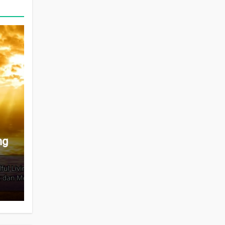
ng
s
n