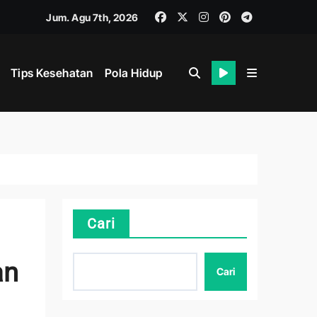
Jum. Agu 7th, 2026
Tips Kesehatan
Pola Hidup
hat
i
Cari
an
Cari