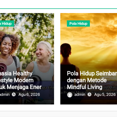
a Hidup
Pola Hidup
asia Healthy
Pola Hidup Seimba
estyle Modern
dengan Metode
uk Menjaga Energi
Mindful Living
bil dari Pagi hingga
Modern, Cara Prakti
admin
Agu 6, 2026
admin
Agu 5, 2026
lam
Menjaga Kesehata
Fisik dan Mental