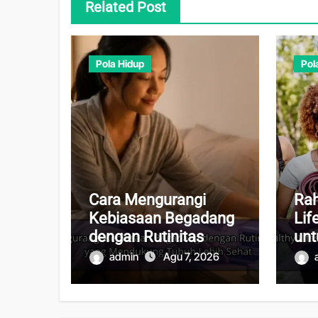
Related Post
Pola Hidup
Pol
Cara Mengurangi
Rah
Kebiasaan Begadang
Lif
dengan Rutinitas
unt
Malam yang
Sta
admin
Agu 7, 2026
Mendukung Tubuh
Ma
Lebih Sehat