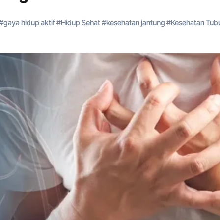
#
gaya hidup aktif
#
Hidup Sehat
#
kesehatan jantung
#
Kesehatan Tub