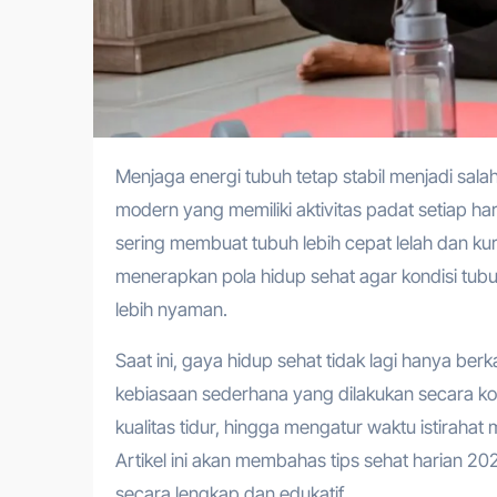
Menjaga energi tubuh tetap stabil menjadi salah satu kebutuhan penting di tahun 2026, terutama bagi masyarakat
modern yang memiliki aktivitas padat setiap har
sering membuat tubuh lebih cepat lelah dan kura
menerapkan pola hidup sehat agar kondisi tub
lebih nyaman.
Saat ini, gaya hidup sehat tidak lagi hanya berk
kebiasaan sederhana yang dilakukan secara kon
kualitas tidur, hingga mengatur waktu istirahat
Artikel ini akan membahas tips sehat harian 20
secara lengkap dan edukatif.