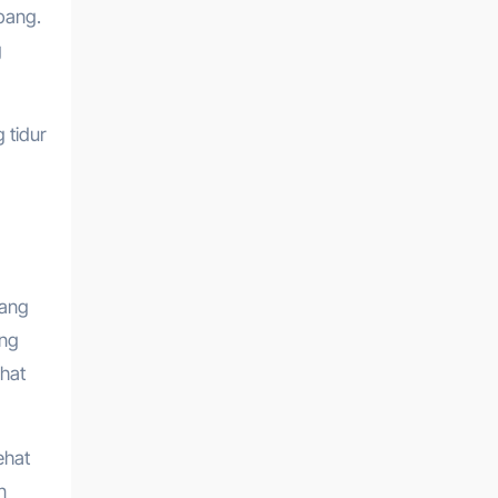
bang.
g
 tidur
jang
ang
ehat
ehat
n