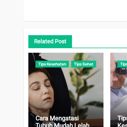
Related Post
Tips Kesehatan
Tips Sehat
Tip
Cara Mengatasi
Tip
Tubuh Mudah Lelah
Kes