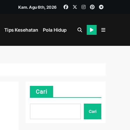
Kam. Agu 6th, 2026
Tips Kesehatan
Pola Hidup
i
ahan
Cari
ik dan Mental
Cari