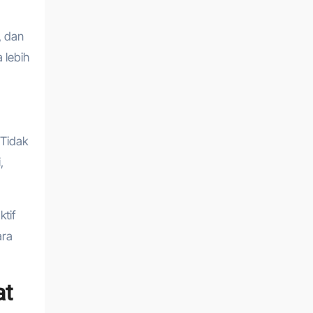
, dan
 lebih
 Tidak
,
tif
ara
at