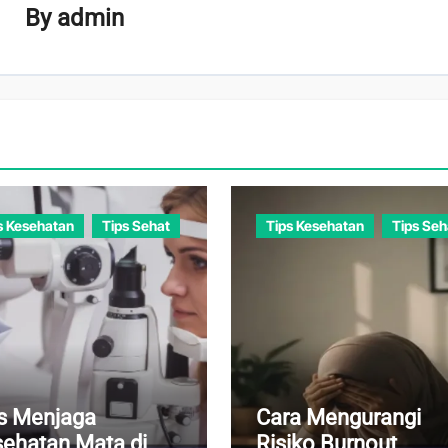
By
admin
s Kesehatan
Tips Sehat
Tips Kesehatan
Tips Seh
s Menjaga
Cara Mengurangi
ehatan Mata di
Risiko Burnout