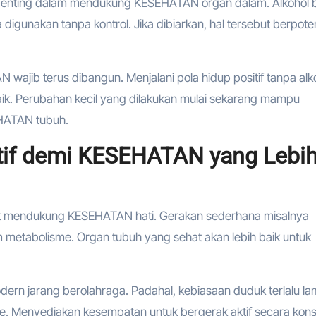
 penting dalam mendukung KESEHATAN organ dalam. Alkohol 
igunakan tanpa kontrol. Jika dibiarkan, hal tersebut berpote
wajib terus dibangun. Menjalani pola hidup positif tanpa alk
ik. Perubahan kecil yang dilakukan mulai sekarang mampu
EHATAN tubuh.
tif demi KESEHATAN yang Lebi
apat mendukung KESEHATAN hati. Gerakan sederhana misalnya
 metabolisme. Organ tubuh yang sehat akan lebih baik untuk
dern jarang berolahraga. Padahal, kebiasaan duduk terlalu l
enyediakan kesempatan untuk bergerak aktif secara kons