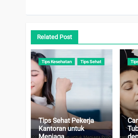
Related Post
Tips Kesehatan
Tips Sehat
Tip
Tips Sehat Pekerja
Car
Kantoran untuk
Tub
Menjaga
den