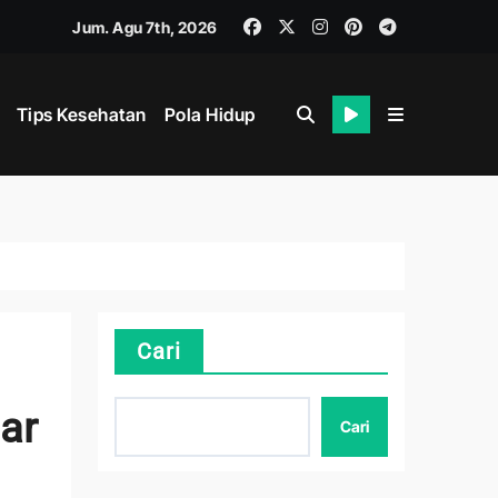
Jum. Agu 7th, 2026
Tips Kesehatan
Pola Hidup
hat
i
Cari
ar
Cari