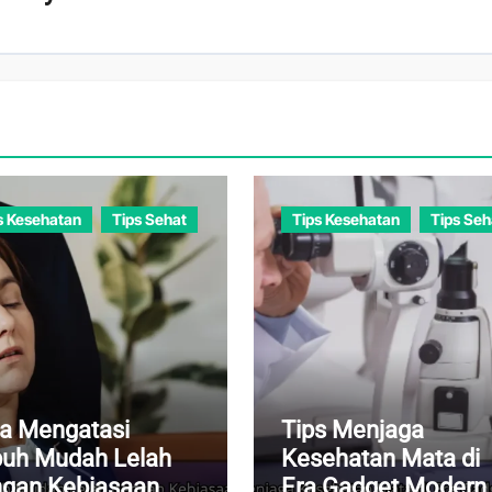
s Kesehatan
Tips Sehat
Tips Kesehatan
Tips Seh
a Mengatasi
Tips Menjaga
uh Mudah Lelah
Kesehatan Mata di
gan Kebiasaan
Era Gadget Modern