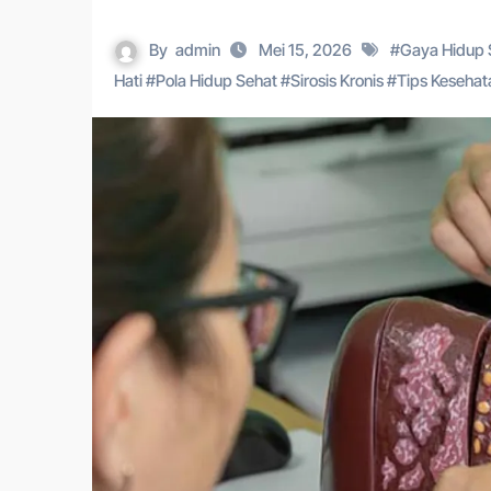
By
admin
Mei 15, 2026
#
Gaya Hidup 
Hati
#
Pola Hidup Sehat
#
Sirosis Kronis
#
Tips Keseha