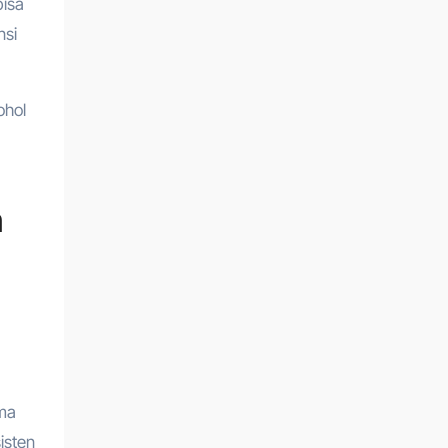
bisa
nsi
ohol
h
ama
isten