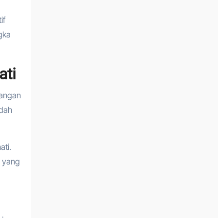
if
gka
ati
dangan
ndah
ti.
n yang