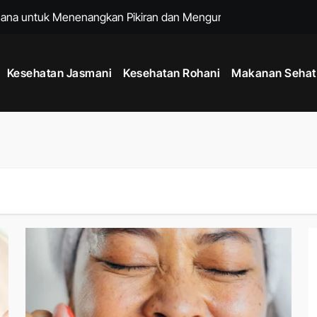
hana untuk Menenangkan Pikiran dan Mengurangi Stres Harian
ng Membantu Menjaga Kesehatan Tubuh Setiap Hari
Kesehatan Jasmani
Kesehatan Rohani
Makanan Sehat
h dengan Kebiasaan Sederhana yang Bisa Dilakukan Setiap Har
 untuk Menjaga Energi Stabil dari Pagi hingga Malam
 Tubuh Lebih Kuat, Rahasia Meningkatkan Kebugaran dan Daya T
 Hidup Lebih Bahagia dan Pikiran Tetap Positif Setiap Hari
at Badan Lebih Ideal Tanpa Diet yang Terlalu Ketat
Era Gadget Modern agar Penglihatan Tetap Nyaman Setiap Hari
de Mindful Living Modern, Cara Praktis Menjaga Kesehatan Fis
 untuk Menjaga Kesehatan Jantung dan Kebugaran Tubuh