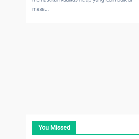
masa…
You Missed