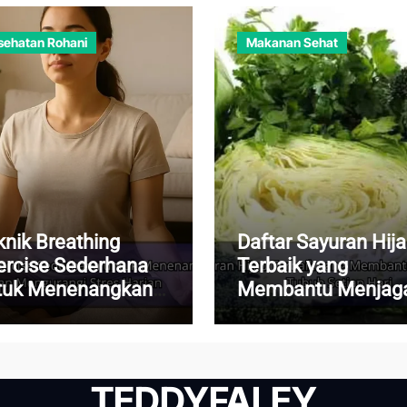
sehatan Rohani
Makanan Sehat
knik Breathing
Daftar Sayuran Hij
ercise Sederhana
Terbaik yang
tuk Menenangkan
Membantu Menjag
kiran dan
Kesehatan Tubuh
ngurangi Stres
Setiap Hari
rian
TEDDYFALEY