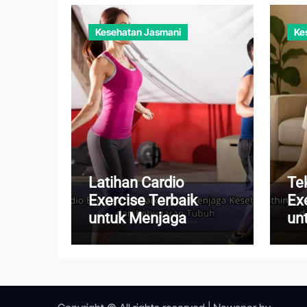
Kesehatan Jasmani
Ke
Latihan Cardio
Te
Exercise Terbaik
Ex
untuk Menjaga
un
Kesehatan Jantung
Pi
dan Kebugaran Tubuh
Me
Ha