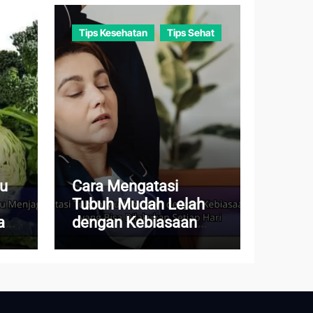
Tips Kesehatan
Tips Sehat
au
Cara Mengatasi
Tubuh Mudah Lelah
a
dengan Kebiasaan
Sederhana yang Bisa
Dilakukan Setiap Hari