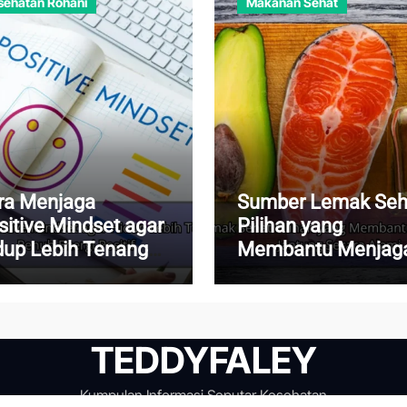
sehatan Rohani
Makanan Sehat
ra Menjaga
Sumber Lemak Seh
sitive Mindset agar
Pilihan yang
dup Lebih Tenang
Membantu Menjag
n Penuh Energi
Kesehatan Jantun
itif
Secara Alami
TEDDYFALEY
Kumpulan Informasi Seputar Kesehatan