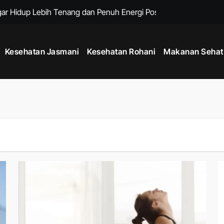
ar Hidup Lebih Tenang dan Penuh Energi Positif
g Membantu Menjaga Kesehatan Jantung Secara Alami
Kesehatan Jasmani
Kesehatan Rohani
Makanan Sehat
aan Melalui Kebiasaan Sehat yang Mudah Dilakukan
rian untuk Meningkatkan Energi dan Produktivitas Tubuh
ngkatkan Stabilitas Tubuh dan Kekuatan Fisik Harian
urangi Overthinking dan Menciptakan Pikiran yang Lebih Tenang
i untuk Menjaga Energi Tubuh Sepanjang Hari
ivitas Positif Harian untuk Hidup Lebih Seimbang
g Membantu Menjaga Kesehatan Fisik dan Mental Sehari Hari
 Langkah Sehari untuk Tubuh Lebih Aktif dan Bugar