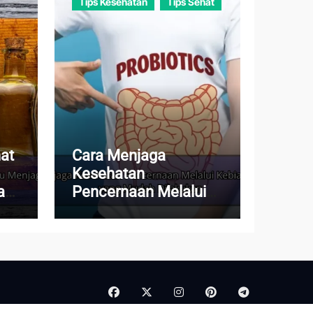
Tips Kesehatan
Tips Sehat
at
Cara Menjaga
Kesehatan
a
Pencernaan Melalui
g
Kebiasaan Sehat yang
Mudah Dilakukan