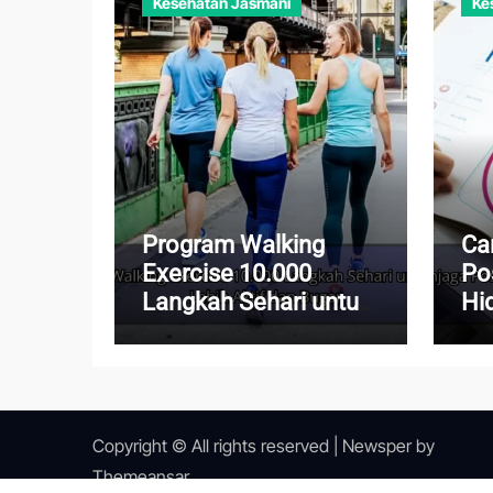
Kesehatan Jasmani
Ke
Program Walking
Ca
Exercise 10.000
Po
Langkah Sehari untuk
Hi
Tubuh Lebih Aktif dan
da
Bugar
Pos
Copyright © All rights reserved
|
Newsper
by
Themeansar
.