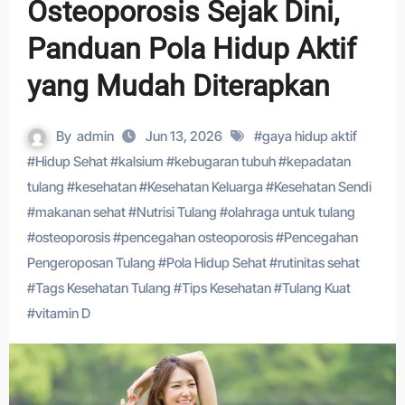
Osteoporosis Sejak Dini,
Panduan Pola Hidup Aktif
yang Mudah Diterapkan
By
admin
Jun 13, 2026
#
gaya hidup aktif
#
Hidup Sehat
#
kalsium
#
kebugaran tubuh
#
kepadatan
tulang
#
kesehatan
#
Kesehatan Keluarga
#
Kesehatan Sendi
#
makanan sehat
#
Nutrisi Tulang
#
olahraga untuk tulang
#
osteoporosis
#
pencegahan osteoporosis
#
Pencegahan
Pengeroposan Tulang
#
Pola Hidup Sehat
#
rutinitas sehat
#
Tags Kesehatan Tulang
#
Tips Kesehatan
#
Tulang Kuat
#
vitamin D