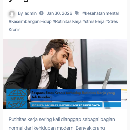
By
admin
Jan 30, 2026
#
kesehatan mental
#
Keseimbangan Hidup
#
Rutinitas Kerja
#
stres kerja
#
Stres
Kronis
Rutinitas kerja sering kali dianggap sebagai bagian
normal dari kehidupan modern. Banyak orang