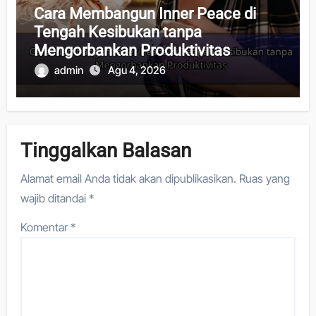
Cara Membangun Inner Peace di
Tengah Kesibukan tanpa
Mengorbankan Produktivitas
admin
Agu 4, 2026
Tinggalkan Balasan
Alamat email Anda tidak akan dipublikasikan.
Ruas yang
wajib ditandai
*
Komentar
*