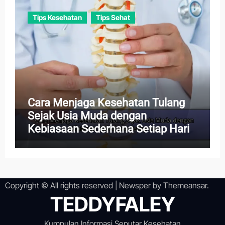
Tips Kesehatan
Tips Sehat
Cara Menjaga Kesehatan Tulang
Sejak Usia Muda dengan
Kebiasaan Sederhana Setiap Hari
Copyright © All rights reserved
|
Newsper
by
Themeansar
.
TEDDYFALEY
Kumpulan Informasi Seputar Kesehatan