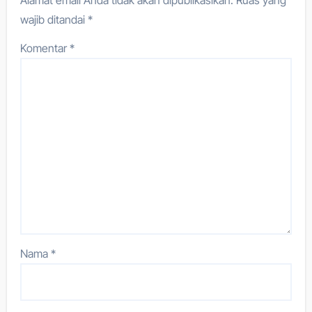
Alamat email Anda tidak akan dipublikasikan.
Ruas yang
wajib ditandai
*
Komentar
*
Nama
*