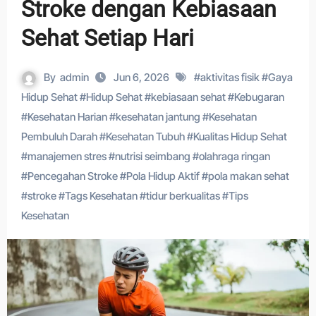
Stroke dengan Kebiasaan
Sehat Setiap Hari
By
admin
Jun 6, 2026
#
aktivitas fisik
#
Gaya
Hidup Sehat
#
Hidup Sehat
#
kebiasaan sehat
#
Kebugaran
#
Kesehatan Harian
#
kesehatan jantung
#
Kesehatan
Pembuluh Darah
#
Kesehatan Tubuh
#
Kualitas Hidup Sehat
#
manajemen stres
#
nutrisi seimbang
#
olahraga ringan
#
Pencegahan Stroke
#
Pola Hidup Aktif
#
pola makan sehat
#
stroke
#
Tags Kesehatan
#
tidur berkualitas
#
Tips
Kesehatan