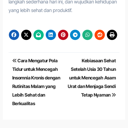
langkah sederhana hari ini, dan wujudkan kehidupan
yang lebih sehat dan produktif.
Navigasi
Cara Mengatur Pola
Kebiasaan Sehat
pos
Tidur untuk Mencegah
Setelah Usia 30 Tahun
Insomnia Kronis dengan
untuk Mencegah Asam
Rutinitas Malam yang
Urat dan Menjaga Sendi
Lebih Sehat dan
Tetap Nyaman
Berkualitas