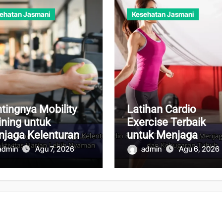
ehatan Jasmani
Kesehatan Jasmani
tingnya Mobility
Latihan Cardio
ining untuk
Exercise Terbaik
jaga Kelenturan
untuk Menjaga
uh dan Aktivitas
Kesehatan Jantung
admin
Agu 7, 2026
admin
Agu 6, 2026
ian Lebih Nyaman
dan Kebugaran Tub