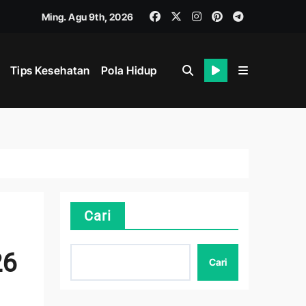
Ming. Agu 9th, 2026
Tips Kesehatan
Pola Hidup
Cari
hat
26
Cari