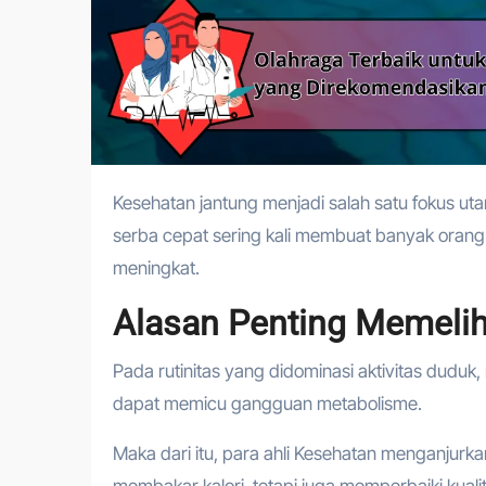
Kesehatan jantung menjadi salah satu fokus utama dalam dunia medis di tahun 2026. Gaya hidup modern yang
serba cepat sering kali membuat banyak orang 
meningkat.
Alasan Penting Memelih
Pada rutinitas yang didominasi aktivitas duduk
dapat memicu gangguan metabolisme.
Maka dari itu, para ahli Kesehatan menganjurkan a
membakar kalori, tetapi juga memperbaiki kuali