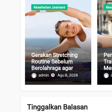
Kesehatan Jasmani
Kes
Gerakan Stretching
Pen
Routine Sebelum
Tra
Berolahraga agar
Men
Tubuh Lebih Siap dan
Tub
admin
Agu 8, 2026
Fleksibel
Har
Tinggalkan Balasan