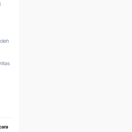
i
oleh
nitas
cara