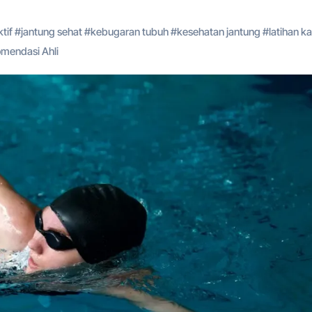
tif
#
jantung sehat
#
kebugaran tubuh
#
kesehatan jantung
#
latihan k
mendasi Ahli