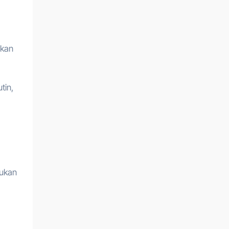
ukan
tin,
kukan