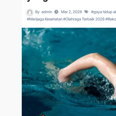
By
admin
Mar 2, 2026
#
gaya hidup ak
#
Menjaga Kesehatan
#
Olahraga Terbaik 2026
#
Reko