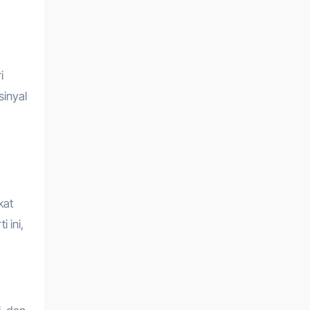
i
sinyal
kat
 ini,