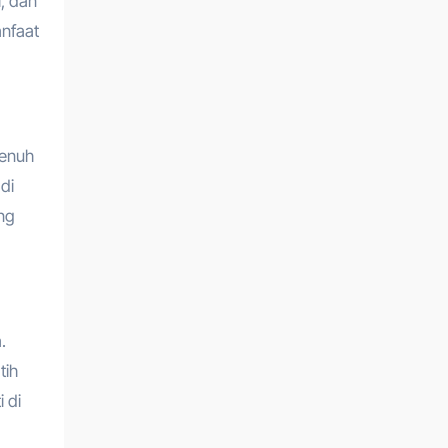
, dan
anfaat
penuh
di
ng
.
tih
 di