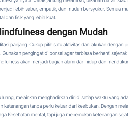
 Efeknya nyata: detak jantung melambat, tekanan darah stabil
a menjadi lebih sabar, empatik, dan mudah bersyukur. Semua m
l dan fisik yang lebih kuat.
ndfulness dengan Mudah
editasi panjang. Cukup pilih satu aktivitas dan lakukan dengan 
h. Gunakan pengingat di ponsel agar terbiasa berhenti sejenak 
indfulness akan menjadi bagian alami dari hidup dan menduku
luang, melainkan menghadirkan diri di setiap waktu yang ada
an ketenangan tanpa perlu keluar dari kesibukan. Dengan mela
aga Kesehatan mental, tapi juga menemukan ketenangan sejati