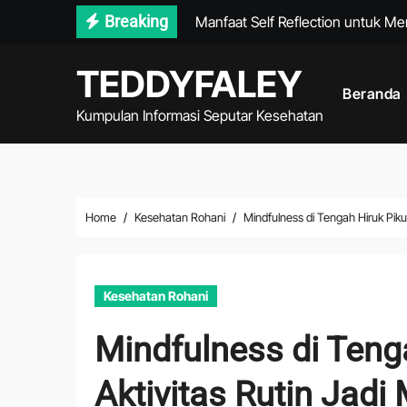
Skip
Breaking
Manfaat Self Reflection untuk M
to
Makanan Rendah Gula yang Coco
content
TEDDYFALEY
Beranda
Cara Menjaga Kesehatan Tulang 
Kumpulan Informasi Seputar Kesehatan
Strategi Digital Detox 2026 untu
Pentingnya Mobility Training unt
Cara Menjaga Emotional Wellness
Home
Kesehatan Rohani
Mindfulness di Tengah Hiruk Pi
Daftar Buah Sehat yang Memban
Tips Sehat Pekerja Kantoran untu
Kesehatan Rohani
Cara Mengurangi Kebiasaan Beg
Mindfulness di Teng
Gerakan Stretching Routine Sebel
Aktivitas Rutin Ja