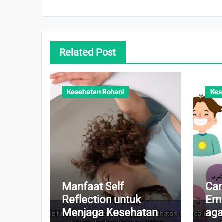
Related Post
Kesehatan Rohani
Kes
Manfaat Self
Car
Reflection untuk
Emo
Menjaga Kesehatan
aga