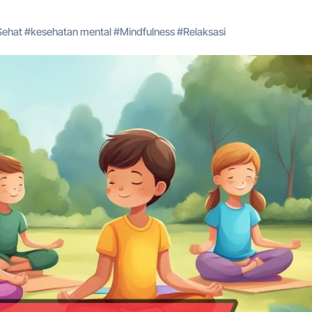
Sehat
#
kesehatan mental
#
Mindfulness
#
Relaksasi