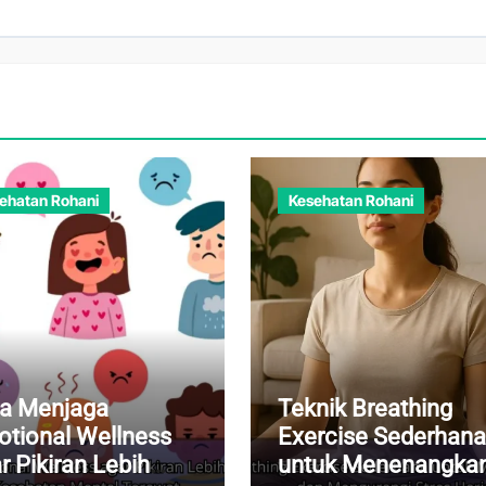
ehatan Rohani
Kesehatan Rohani
a Menjaga
Teknik Breathing
tional Wellness
Exercise Sederhana
r Pikiran Lebih
untuk Menenangka