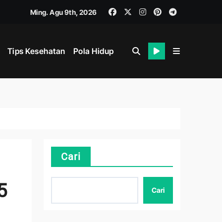
Ming. Agu 9th, 2026
Tips Kesehatan
Pola Hidup
Cari
hat
5
Cari