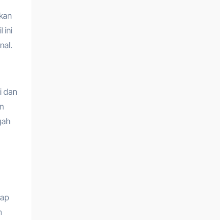
akan
 ini
nal.
i dan
an
gah
iap
n