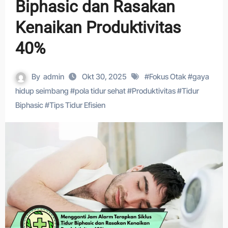
Biphasic dan Rasakan
Kenaikan Produktivitas
40%
By
admin
Okt 30, 2025
#
Fokus Otak
#
gaya
hidup seimbang
#
pola tidur sehat
#
Produktivitas
#
Tidur
Biphasic
#
Tips Tidur Efisien