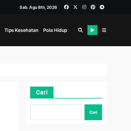
Sab. Agu 8th, 2026
Tips Kesehatan
Pola Hidup
Cari
hat
Cari