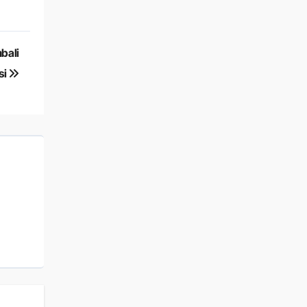
bali
si