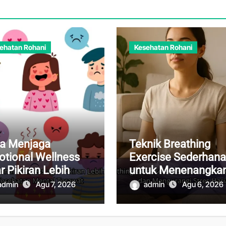
ehatan Rohani
Kesehatan Rohani
a Menjaga
Teknik Breathing
tional Wellness
Exercise Sederhana
r Pikiran Lebih
untuk Menenangka
nang dan
Pikiran dan
admin
Agu 7, 2026
admin
Agu 6, 2026
ehatan Mental
Mengurangi Stres
rawat
Harian