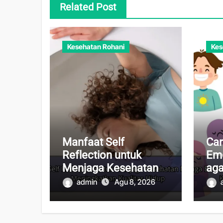
Related Post
Kesehatan Rohani
Kes
Manfaat Self
Car
Reflection untuk
Emo
Menjaga Kesehatan
aga
Mental dan
Te
admin
Agu 8, 2026
Meningkatkan
Kes
Kualitas Hidup
Te