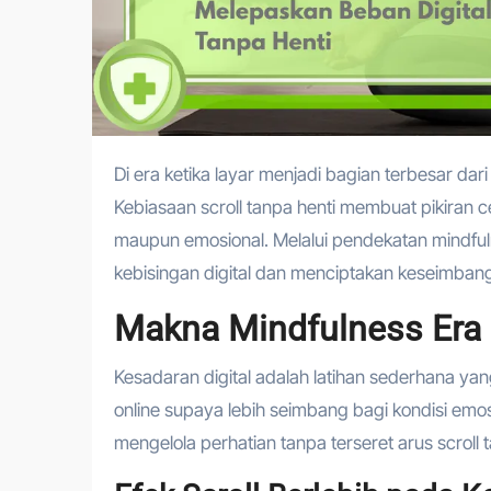
Di era ketika layar menjadi bagian terbesar dari aktivitas harian kita, tekanan digital sering kali hadir tanpa disadari.
Kebiasaan scroll tanpa henti membuat pikiran
maupun emosional. Melalui pendekatan mindful
kebisingan digital dan menciptakan keseimbang
Makna Mindfulness Era
Kesadaran digital adalah latihan sederhana ya
online supaya lebih seimbang bagi kondisi em
mengelola perhatian tanpa terseret arus scroll t