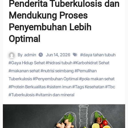
Penderita Tuberkulosis dan
Mendukung Proses
Penyembuhan Lebih
Optimal
By
admin
Jun 14, 2026
#
daya tahan tubuh
#
Gaya Hidup Sehat
#
hidrasi tubuh
#
Karbohidrat Sehat
#
makanan sehat
#
nutrisi seimbang
#
Pemulihan
Tuberkulosis
#
Penyembuhan Optimal
#
pola makan sehat
#
Protein Berkualitas
#
sistem imun
#
Tags Kesehatan
#
Tbc
#
Tuberkulosis
#
vitamin dan mineral