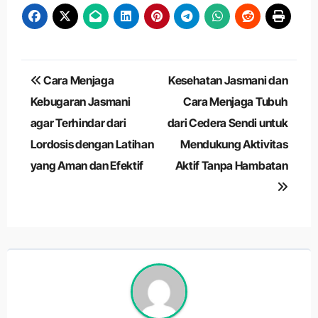
Navigasi
Cara Menjaga
Kesehatan Jasmani dan
pos
Kebugaran Jasmani
Cara Menjaga Tubuh
agar Terhindar dari
dari Cedera Sendi untuk
Lordosis dengan Latihan
Mendukung Aktivitas
yang Aman dan Efektif
Aktif Tanpa Hambatan