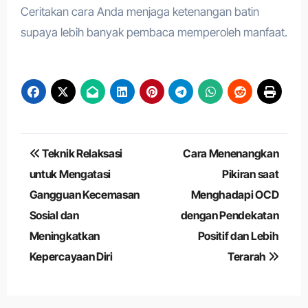
Ceritakan cara Anda menjaga ketenangan batin
supaya lebih banyak pembaca memperoleh manfaat.
Navigasi
Teknik Relaksasi
Cara Menenangkan
pos
untuk Mengatasi
Pikiran saat
Gangguan Kecemasan
Menghadapi OCD
Sosial dan
dengan Pendekatan
Meningkatkan
Positif dan Lebih
Kepercayaan Diri
Terarah