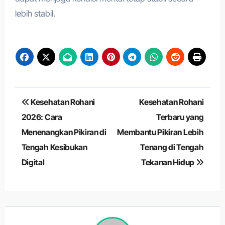
lebih stabil.
Navigasi
Kesehatan Rohani
Kesehatan Rohani
pos
2026: Cara
Terbaru yang
Menenangkan Pikiran di
Membantu Pikiran Lebih
Tengah Kesibukan
Tenang di Tengah
Digital
Tekanan Hidup