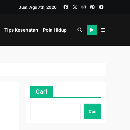
Jum. Agu 7th, 2026
Tips Kesehatan
Pola Hidup
hat
i
Cari
Cari