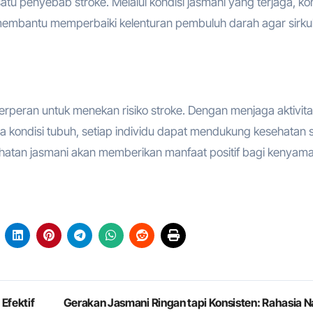
atu penyebab stroke. Melalui kondisi jasmani yang terjaga, kon
k membantu memperbaiki kelenturan pembuluh darah agar sirkul
erperan untuk menekan risiko stroke. Dengan menjaga aktivit
ga kondisi tubuh, setiap individu dapat mendukung kesehatan 
atan jasmani akan memberikan manfaat positif bagi kenyam
Efektif
Gerakan Jasmani Ringan tapi Konsisten: Rahasia N