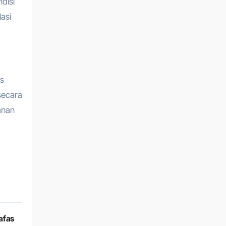
disi
asi
as
secara
anan
afas