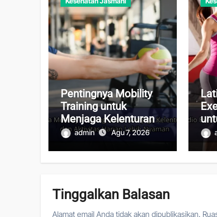
Kesehatan Jasmani
Kes
Pentingnya Mobility
Lat
Training untuk
Exe
Menjaga Kelenturan
unt
Tubuh dan Aktivitas
Kes
admin
Agu 7, 2026
Harian Lebih Nyaman
dan
Tinggalkan Balasan
Alamat email Anda tidak akan dipublikasikan.
Ruas