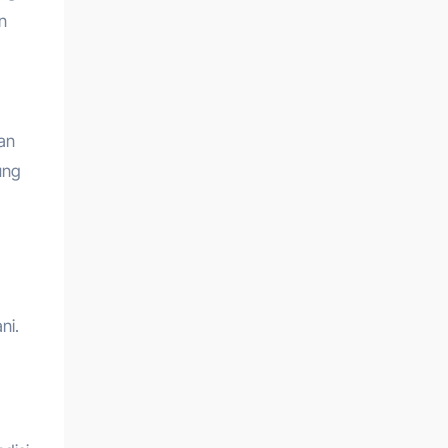
n
han
ung
ni.