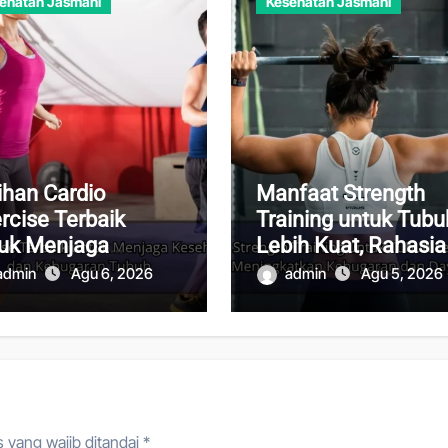
ehatan Jasmani
Kesehatan Jasmani
ihan Cardio
Manfaat Strength
rcise Terbaik
Training untuk Tubu
uk Menjaga
Lebih Kuat, Rahasia
ehatan Jantung
Meningkatkan
admin
Agu 6, 2026
admin
Agu 5, 2026
 Kebugaran Tubuh
Kebugaran dan Day
Tahan
 yang wajib ditandai
*