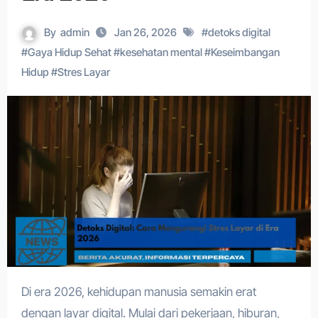
By
admin
Jan 26, 2026
#
detoks digital
#
Gaya Hidup Sehat
#
kesehatan mental
#
Keseimbangan
Hidup
#
Stres Layar
Di era 2026, kehidupan manusia semakin erat
dengan layar digital. Mulai dari pekerjaan, hiburan,