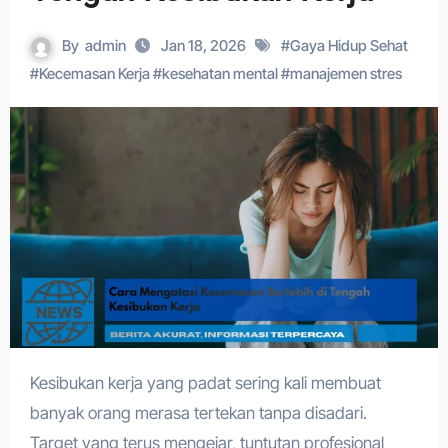
By
admin
Jan 18, 2026
#
Gaya Hidup Sehat
#
Kecemasan Kerja
#
kesehatan mental
#
manajemen stres
Kesibukan kerja yang padat sering kali membuat
banyak orang merasa tertekan tanpa disadari.
Target yang terus mengejar, tuntutan profesional