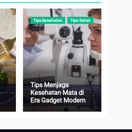
Tips Kesehatan
Tips Sehat
Tips Menjaga
Kesehatan Mata di
Era Gadget Modern
agar Penglihatan
Tetap Nyaman Setiap
Hari