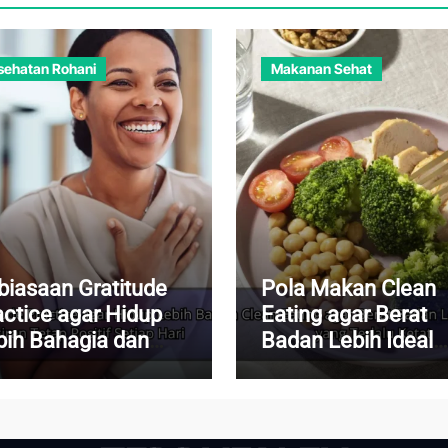
sehatan Rohani
Makanan Sehat
biasaan Gratitude
Pola Makan Clean
actice agar Hidup
Eating agar Berat
bih Bahagia dan
Badan Lebih Ideal
iran Tetap Positif
Tanpa Diet yang
iap Hari
Terlalu Ketat