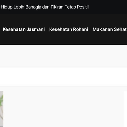
 Hidup Lebih Bahagia dan Pikiran Tetap Positif Setiap Hari
at Badan Lebih Ideal Tanpa Diet yang Terlalu Ketat
Kesehatan Jasmani
Kesehatan Rohani
Makanan Sehat
Era Gadget Modern agar Penglihatan Tetap Nyaman Setiap Hari
de Mindful Living Modern, Cara Praktis Menjaga Kesehatan Fis
npa Alat untuk Meningkatkan Kebugaran dari Rumah
Tengah Kesibukan tanpa Mengorbankan Produktivitas
ga Pencernaan Tetap Sehat dan Nyaman Setiap Hari
melalui Kebiasaan Sehat yang Mudah Dilakukan Setiap Hari
Menjaga Jantung Tetap Sehat di Era Aktivitas Serba Digital
 Tubuh Lebih Kuat, Rahasia Meningkatkan Kebugaran dan Daya T