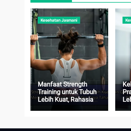
Kesehatan Jasmani
Ke
Manfaat Strength
Ke
Training untuk Tubuh
Pr
Lebih Kuat, Rahasia
Le
Meningkatkan
Pik
Kebugaran dan Daya
Set
Tahan