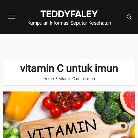
Skip
TEDDYFALEY
to
content
Kumpulan Informasi Seputar Kesehatan
vitamin C untuk imun
Home
vitamin C untuk imun