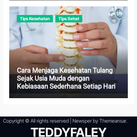
Tips Kesehatan
Tips Sehat
Cara Menjaga Kesehatan Tulang
Sejak Usia Muda dengan
Kebiasaan Sederhana Setiap Hari
Copyright © All rights reserved
|
Newsper
by
Themeansar
.
TEDDYFALEY