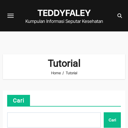
Skip
TEDDYFALEY
to
content
Kumpulan Informasi Seputar Kesehatan
Tutorial
Home
Tutorial
Cari
Cari