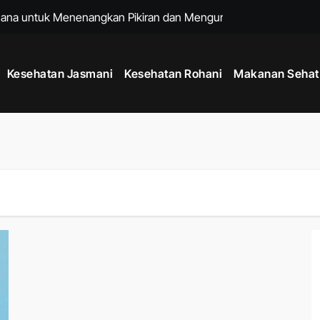
hana untuk Menenangkan Pikiran dan Mengurangi Stres Harian
ng Membantu Menjaga Kesehatan Tubuh Setiap Hari
Kesehatan Jasmani
Kesehatan Rohani
Makanan Sehat
h dengan Kebiasaan Sederhana yang Bisa Dilakukan Setiap Har
 untuk Menjaga Energi Stabil dari Pagi hingga Malam
 Tubuh Lebih Kuat, Rahasia Meningkatkan Kebugaran dan Daya T
 Hidup Lebih Bahagia dan Pikiran Tetap Positif Setiap Hari
at Badan Lebih Ideal Tanpa Diet yang Terlalu Ketat
Era Gadget Modern agar Penglihatan Tetap Nyaman Setiap Hari
de Mindful Living Modern, Cara Praktis Menjaga Kesehatan Fis
 untuk Menjaga Kesehatan Jantung dan Kebugaran Tubuh