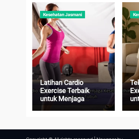
Kesehatan Jasmani
Ke
Latihan Cardio
Te
Exercise Terbaik
Ex
untuk Menjaga
un
Kesehatan Jantung
Pi
dan Kebugaran Tubuh
Me
Ha