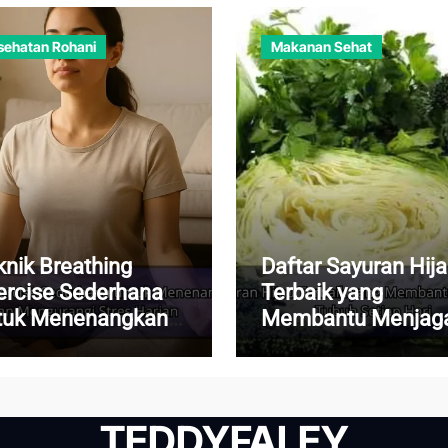
sehatan Rohani
Makanan Sehat
knik Breathing
Daftar Sayuran Hij
ercise Sederhana
Terbaik yang
tuk Menenangkan
Membantu Menjag
kiran dan
Kesehatan Tubuh
ngurangi Stres
Setiap Hari
rian
TEDDYFALEY