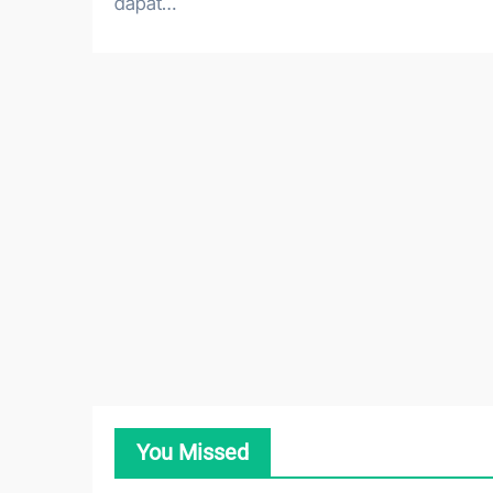
dapat…
You Missed