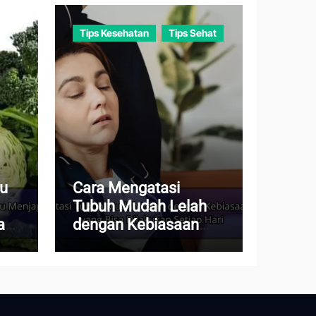
Tips Kesehatan
Tips Sehat
au
Cara Mengatasi
Tubuh Mudah Lelah
a
dengan Kebiasaan
Sederhana yang Bisa
Dilakukan Setiap Hari