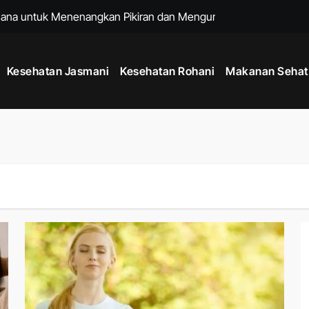
hana untuk Menenangkan Pikiran dan Mengurangi Stres Harian
ng Membantu Menjaga Kesehatan Tubuh Setiap Hari
Kesehatan Jasmani
Kesehatan Rohani
Makanan Sehat
h dengan Kebiasaan Sederhana yang Bisa Dilakukan Setiap Har
 untuk Menjaga Energi Stabil dari Pagi hingga Malam
 Tubuh Lebih Kuat, Rahasia Meningkatkan Kebugaran dan Daya T
 Hidup Lebih Bahagia dan Pikiran Tetap Positif Setiap Hari
at Badan Lebih Ideal Tanpa Diet yang Terlalu Ketat
Era Gadget Modern agar Penglihatan Tetap Nyaman Setiap Hari
de Mindful Living Modern, Cara Praktis Menjaga Kesehatan Fis
 untuk Menjaga Kesehatan Jantung dan Kebugaran Tubuh