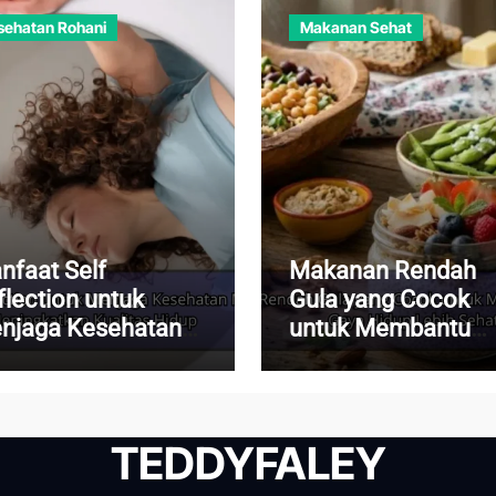
sehatan Rohani
Makanan Sehat
nfaat Self
Makanan Rendah
flection untuk
Gula yang Cocok
njaga Kesehatan
untuk Membantu
ntal dan
Menjalani Gaya Hi
ningkatkan
Lebih Sehat
alitas Hidup
TEDDYFALEY