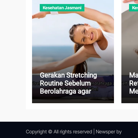
Kesehatan Jasmani
Ke
Gerakan Stretching
Ma
Routine Sebelum
Re
Berolahraga agar
Me
Tubuh Lebih Siap dan
Me
Fleksibel
Me
Ku
Copyright © All rights reserved
|
Newsper
by