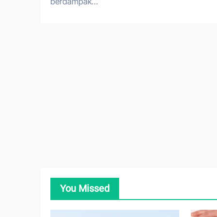
berdampak…
You Missed