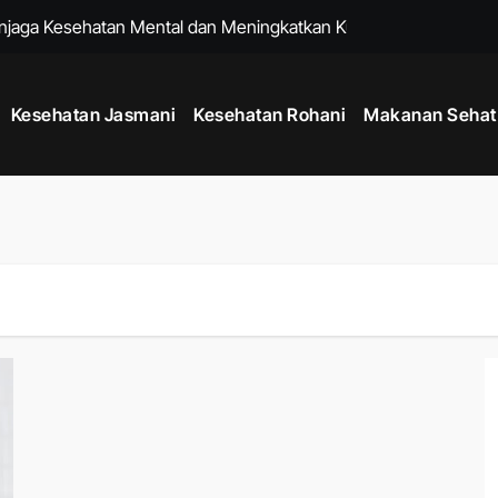
enjaga Kesehatan Mental dan Meningkatkan Kualitas Hidup
k untuk Membantu Menjalani Gaya Hidup Lebih Sehat
Kesehatan Jasmani
Kesehatan Rohani
Makanan Sehat
Sejak Usia Muda dengan Kebiasaan Sederhana Setiap Hari
k Menjaga Kesehatan Mental dan Fisik di Era Serba Online
uk Menjaga Kelenturan Tubuh dan Aktivitas Harian Lebih Nyaman
 agar Pikiran Lebih Tenang dan Kesehatan Mental Terawat
tu Memperkuat Sistem Imun dan Menjaga Daya Tahan Tubuh
k Menjaga Produktivitas di Tengah Aktivitas Padat
adang dengan Rutinitas Malam yang Mendukung Tubuh Lebih Se
um Berolahraga agar Tubuh Lebih Siap dan Fleksibel