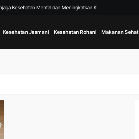
enjaga Kesehatan Mental dan Meningkatkan Kualitas Hidup
k untuk Membantu Menjalani Gaya Hidup Lebih Sehat
Kesehatan Jasmani
Kesehatan Rohani
Makanan Sehat
Sejak Usia Muda dengan Kebiasaan Sederhana Setiap Hari
k Menjaga Kesehatan Mental dan Fisik di Era Serba Online
uk Menjaga Kelenturan Tubuh dan Aktivitas Harian Lebih Nyaman
 agar Pikiran Lebih Tenang dan Kesehatan Mental Terawat
tu Memperkuat Sistem Imun dan Menjaga Daya Tahan Tubuh
k Menjaga Produktivitas di Tengah Aktivitas Padat
adang dengan Rutinitas Malam yang Mendukung Tubuh Lebih Se
um Berolahraga agar Tubuh Lebih Siap dan Fleksibel