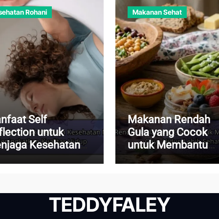
sehatan Rohani
Makanan Sehat
nfaat Self
Makanan Rendah
flection untuk
Gula yang Cocok
njaga Kesehatan
untuk Membantu
ntal dan
Menjalani Gaya Hi
ningkatkan
Lebih Sehat
alitas Hidup
TEDDYFALEY