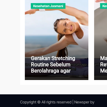
Kesehatan Jasmani
Ke
Gerakan Stretching
Ma
Routine Sebelum
Re
Berolahraga agar
Me
Tubuh Lebih Siap dan
Me
Fleksibel
Me
Ku
Copyright © All rights reserved
|
Newsper
by