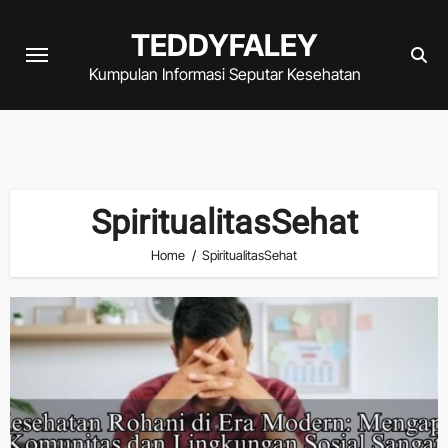
Skip
TEDDYFALEY
to
content
Kumpulan Informasi Seputar Kesehatan
SpiritualitasSehat
Home
SpiritualitasSehat