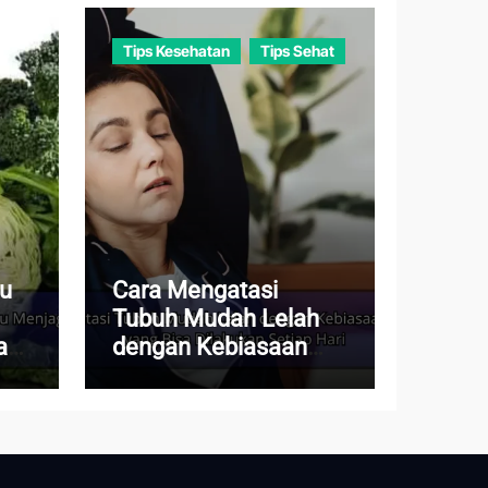
Tips Kesehatan
Tips Sehat
au
Cara Mengatasi
Tubuh Mudah Lelah
a
dengan Kebiasaan
Sederhana yang Bisa
Dilakukan Setiap Hari