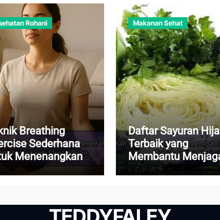
sehatan Rohani
Makanan Sehat
knik Breathing
Daftar Sayuran Hij
ercise Sederhana
Terbaik yang
tuk Menenangkan
Membantu Menjag
kiran dan
Kesehatan Tubuh
ngurangi Stres
Setiap Hari
rian
TEDDYFALEY