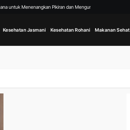
hana untuk Menenangkan Pikiran dan Mengurangi Stres Harian
ng Membantu Menjaga Kesehatan Tubuh Setiap Hari
Kesehatan Jasmani
Kesehatan Rohani
Makanan Sehat
h dengan Kebiasaan Sederhana yang Bisa Dilakukan Setiap Har
 untuk Menjaga Energi Stabil dari Pagi hingga Malam
 Tubuh Lebih Kuat, Rahasia Meningkatkan Kebugaran dan Daya T
 Hidup Lebih Bahagia dan Pikiran Tetap Positif Setiap Hari
at Badan Lebih Ideal Tanpa Diet yang Terlalu Ketat
Era Gadget Modern agar Penglihatan Tetap Nyaman Setiap Hari
de Mindful Living Modern, Cara Praktis Menjaga Kesehatan Fis
 untuk Menjaga Kesehatan Jantung dan Kebugaran Tubuh