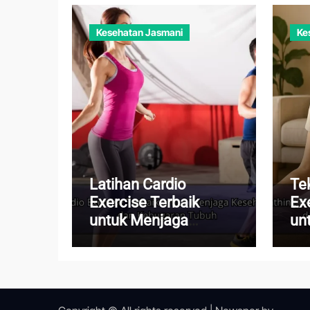
Kesehatan Jasmani
Ke
Latihan Cardio
Te
Exercise Terbaik
Ex
untuk Menjaga
un
Kesehatan Jantung
Pi
dan Kebugaran Tubuh
Me
Ha