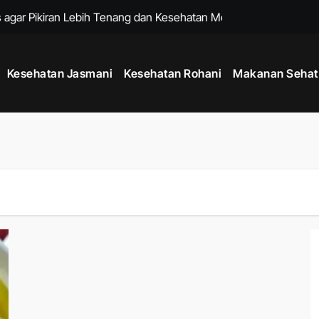
 agar Pikiran Lebih Tenang dan Kesehatan Mental Terawat
tu Memperkuat Sistem Imun dan Menjaga Daya Tahan Tubuh
Kesehatan Jasmani
Kesehatan Rohani
Makanan Sehat
k Menjaga Produktivitas di Tengah Aktivitas Padat
adang dengan Rutinitas Malam yang Mendukung Tubuh Lebih Se
 untuk Menjaga Kesehatan Jantung dan Kebugaran Tubuh
hana untuk Menenangkan Pikiran dan Mengurangi Stres Harian
ng Membantu Menjaga Kesehatan Tubuh Setiap Hari
h dengan Kebiasaan Sederhana yang Bisa Dilakukan Setiap Har
 untuk Menjaga Energi Stabil dari Pagi hingga Malam
uk Menjaga Kelenturan Tubuh dan Aktivitas Harian Lebih Nyaman