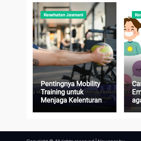
Kesehatan Jasmani
Ke
Pentingnya Mobility
Ca
Training untuk
Em
Menjaga Kelenturan
aga
Tubuh dan Aktivitas
Te
Harian Lebih Nyaman
Ke
Te