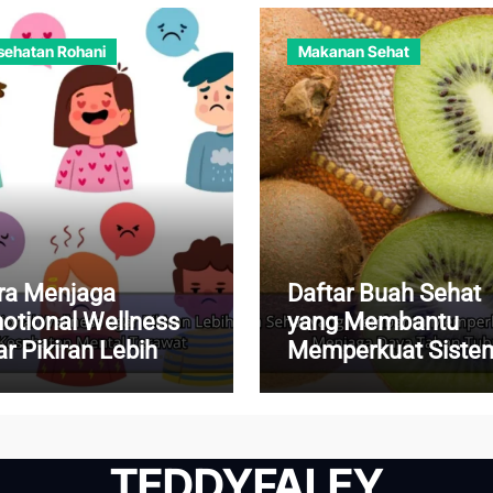
sehatan Rohani
Makanan Sehat
ra Menjaga
Daftar Buah Sehat
otional Wellness
yang Membantu
r Pikiran Lebih
Memperkuat Siste
nang dan
Imun dan Menjaga
sehatan Mental
Daya Tahan Tubuh
rawat
TEDDYFALEY