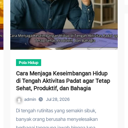
Pola Hidup
Cara Menjaga Keseimbangan Hidup
di Tengah Aktivitas Padat agar Tetap
Sehat, Produktif, dan Bahagia
admin
Jul 28, 2026
Di tengah rutinitas yang semakin sibuk,
banyak orang berusaha menyelesaikan
berbagai tanggung jawab hingga lupa