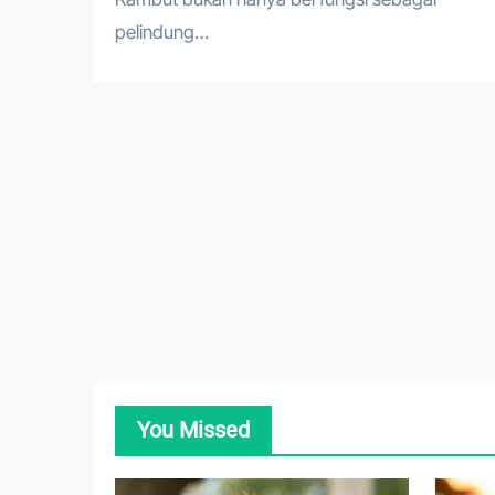
pelindung…
You Missed