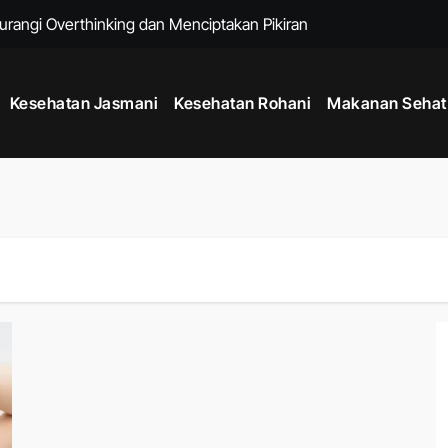
urangi Overthinking dan Menciptakan Pikiran yang Lebih Tenang
i untuk Menjaga Energi Tubuh Sepanjang Hari
Kesehatan Jasmani
Kesehatan Rohani
Makanan Sehat
ivitas Positif Harian untuk Hidup Lebih Seimbang
g Membantu Menjaga Kesehatan Fisik dan Mental Sehari Hari
um Berolahraga agar Tubuh Lebih Siap dan Fleksibel
enjaga Kesehatan Mental dan Meningkatkan Kualitas Hidup
k untuk Membantu Menjalani Gaya Hidup Lebih Sehat
Sejak Usia Muda dengan Kebiasaan Sederhana Setiap Hari
k Menjaga Kesehatan Mental dan Fisik di Era Serba Online
ngkatkan Stabilitas Tubuh dan Kekuatan Fisik Harian