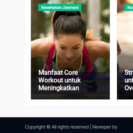
Kesehatan Jasmani
Ke
Manfaat Core
St
Workout untuk
un
Meningkatkan
Ov
Stabilitas Tubuh dan
Me
Kekuatan Fisik Harian
ya
Copyright © All rights reserved
|
Newsper
by