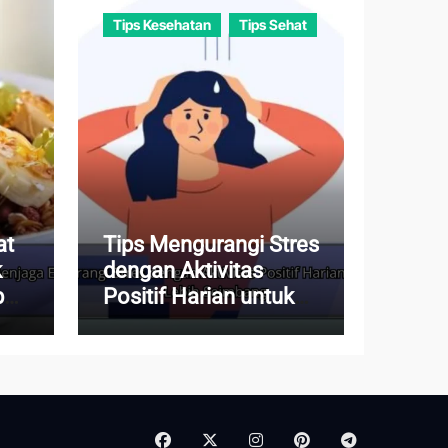
Tips Kesehatan
Tips Sehat
at
Tips Mengurangi Stres
k
dengan Aktivitas
buh
Positif Harian untuk
Hidup Lebih
Seimbang