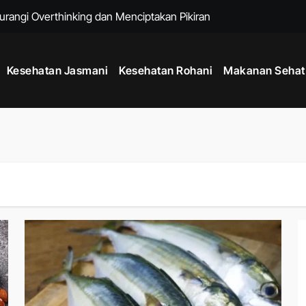
urangi Overthinking dan Menciptakan Pikiran yang Lebih Tenang
i untuk Menjaga Energi Tubuh Sepanjang Hari
Kesehatan Jasmani
Kesehatan Rohani
Makanan Sehat
ivitas Positif Harian untuk Hidup Lebih Seimbang
g Membantu Menjaga Kesehatan Fisik dan Mental Sehari Hari
um Berolahraga agar Tubuh Lebih Siap dan Fleksibel
enjaga Kesehatan Mental dan Meningkatkan Kualitas Hidup
k untuk Membantu Menjalani Gaya Hidup Lebih Sehat
Sejak Usia Muda dengan Kebiasaan Sederhana Setiap Hari
k Menjaga Kesehatan Mental dan Fisik di Era Serba Online
ngkatkan Stabilitas Tubuh dan Kekuatan Fisik Harian