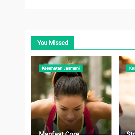
You Missed
Kesehatan Jasmani
Ke
Manfaat Core
St