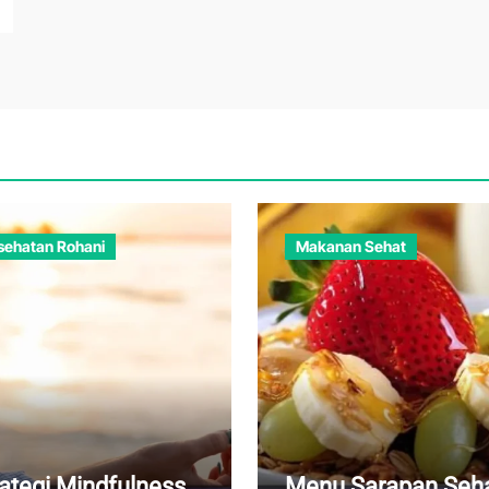
sehatan Rohani
Makanan Sehat
rategi Mindfulness
Menu Sarapan Seh