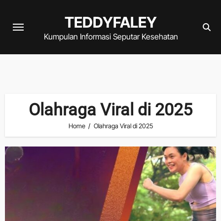
Skip
TEDDYFALEY
to
content
Kumpulan Informasi Seputar Kesehatan
Olahraga Viral di 2025
Home
Olahraga Viral di 2025