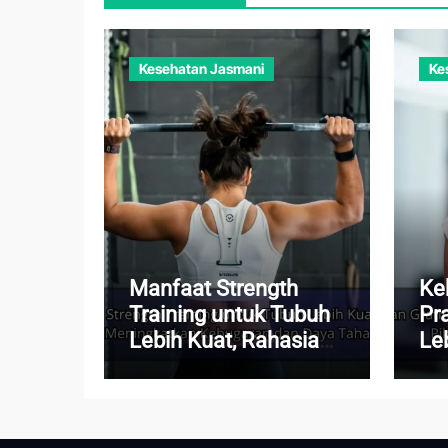
Kesehatan Jasmani
Ke
Manfaat Strength
Ke
Training untuk Tubuh
Pr
Lebih Kuat, Rahasia
Le
Meningkatkan
Pik
Kebugaran dan Daya
Set
Tahan