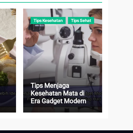
Tips Kesehatan
Tips Sehat
Tips Menjaga
Kesehatan Mata di
Era Gadget Modern
agar Penglihatan
Tetap Nyaman Setiap
Hari