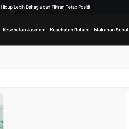
 Hidup Lebih Bahagia dan Pikiran Tetap Positif Setiap Hari
at Badan Lebih Ideal Tanpa Diet yang Terlalu Ketat
Kesehatan Jasmani
Kesehatan Rohani
Makanan Sehat
Era Gadget Modern agar Penglihatan Tetap Nyaman Setiap Hari
de Mindful Living Modern, Cara Praktis Menjaga Kesehatan Fis
npa Alat untuk Meningkatkan Kebugaran dari Rumah
Tengah Kesibukan tanpa Mengorbankan Produktivitas
ga Pencernaan Tetap Sehat dan Nyaman Setiap Hari
melalui Kebiasaan Sehat yang Mudah Dilakukan Setiap Hari
Menjaga Jantung Tetap Sehat di Era Aktivitas Serba Digital
 Tubuh Lebih Kuat, Rahasia Meningkatkan Kebugaran dan Daya T