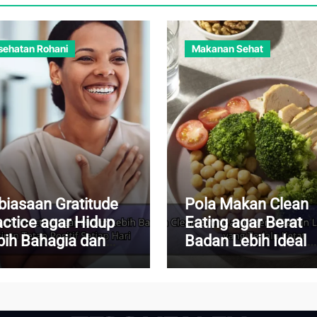
sehatan Rohani
Makanan Sehat
biasaan Gratitude
Pola Makan Clean
actice agar Hidup
Eating agar Berat
bih Bahagia dan
Badan Lebih Ideal
iran Tetap Positif
Tanpa Diet yang
iap Hari
Terlalu Ketat