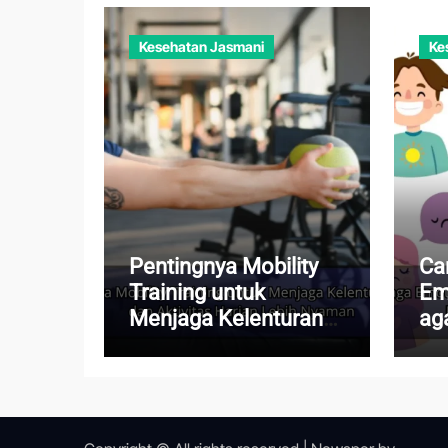
Kesehatan Jasmani
Ke
Pentingnya Mobility
Ca
Training untuk
Em
Menjaga Kelenturan
aga
Tubuh dan Aktivitas
Te
Harian Lebih Nyaman
Ke
Te