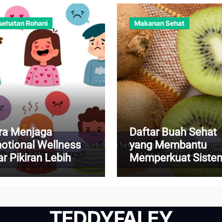
sehatan Rohani
Makanan Sehat
ra Menjaga
Daftar Buah Sehat
otional Wellness
yang Membantu
r Pikiran Lebih
Memperkuat Siste
nang dan
Imun dan Menjaga
sehatan Mental
Daya Tahan Tubuh
rawat
TEDDYFALEY