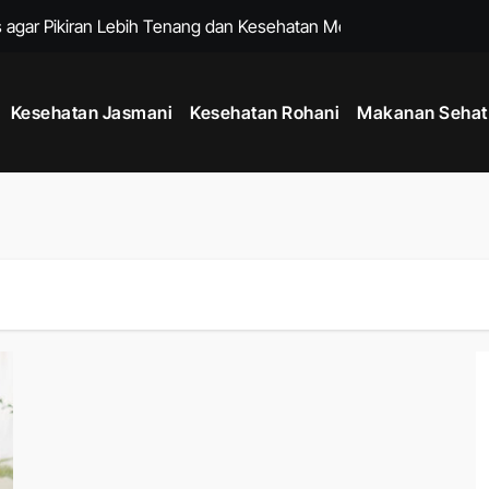
 agar Pikiran Lebih Tenang dan Kesehatan Mental Terawat
tu Memperkuat Sistem Imun dan Menjaga Daya Tahan Tubuh
Kesehatan Jasmani
Kesehatan Rohani
Makanan Sehat
k Menjaga Produktivitas di Tengah Aktivitas Padat
adang dengan Rutinitas Malam yang Mendukung Tubuh Lebih Se
 untuk Menjaga Kesehatan Jantung dan Kebugaran Tubuh
hana untuk Menenangkan Pikiran dan Mengurangi Stres Harian
ng Membantu Menjaga Kesehatan Tubuh Setiap Hari
h dengan Kebiasaan Sederhana yang Bisa Dilakukan Setiap Har
 untuk Menjaga Energi Stabil dari Pagi hingga Malam
uk Menjaga Kelenturan Tubuh dan Aktivitas Harian Lebih Nyaman