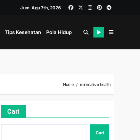
Jum. Agu 7th, 2026
Tips Kesehatan
Pola Hidup
i
ahan
Home
minimalism health
ik dan Mental
Cari
Cari