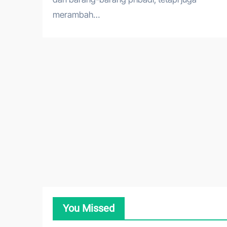
merambah…
You Missed