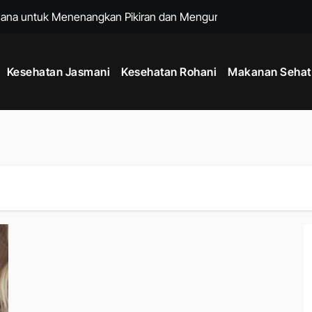
hana untuk Menenangkan Pikiran dan Mengurangi Stres Harian
ng Membantu Menjaga Kesehatan Tubuh Setiap Hari
Kesehatan Jasmani
Kesehatan Rohani
Makanan Sehat
h dengan Kebiasaan Sederhana yang Bisa Dilakukan Setiap Har
 untuk Menjaga Energi Stabil dari Pagi hingga Malam
 Tubuh Lebih Kuat, Rahasia Meningkatkan Kebugaran dan Daya T
 Hidup Lebih Bahagia dan Pikiran Tetap Positif Setiap Hari
at Badan Lebih Ideal Tanpa Diet yang Terlalu Ketat
Era Gadget Modern agar Penglihatan Tetap Nyaman Setiap Hari
de Mindful Living Modern, Cara Praktis Menjaga Kesehatan Fis
 untuk Menjaga Kesehatan Jantung dan Kebugaran Tubuh