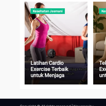
Kesehatan Jasmani
Ke
Latihan Cardio
Te
Exercise Terbaik
Ex
untuk Menjaga
un
Kesehatan Jantung
Pi
dan Kebugaran Tubuh
Me
Ha