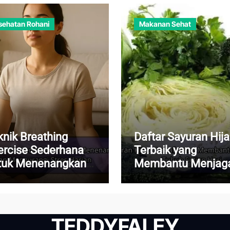
sehatan Rohani
Makanan Sehat
knik Breathing
Daftar Sayuran Hij
ercise Sederhana
Terbaik yang
tuk Menenangkan
Membantu Menjag
kiran dan
Kesehatan Tubuh
ngurangi Stres
Setiap Hari
rian
TEDDYFALEY