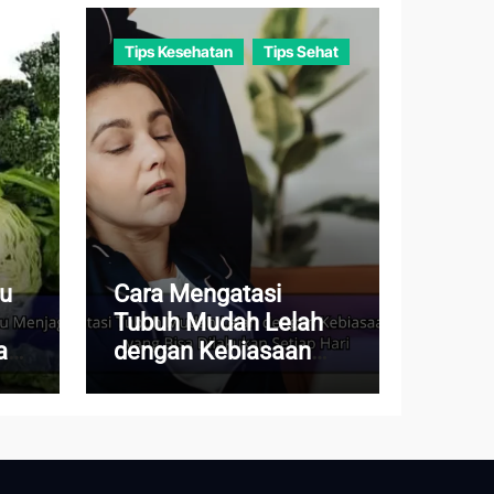
Tips Kesehatan
Tips Sehat
au
Cara Mengatasi
Tubuh Mudah Lelah
a
dengan Kebiasaan
Sederhana yang Bisa
Dilakukan Setiap Hari